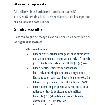
Situación de cumplimiento
Este sitio web es Parcialmente conforme con el RD
1112/2018 debido a la falta de conformidad de los aspectos
que se indican a continuación.
Contenido no accesible
El contenido que se recoge a continuación no es accesible por
los siguientes motivos:
Falta de conformidad:
Pueden existir algunas imágenes cuya alternativa
no esté implementada o no sea correcta – Requisito
9.1.1.1 Contenido no textual UNE-EN 301549:2022.
Puede existir elementos de encabezado
incorrectamente implementados, o cuyo orden
lógico no sea el correcto - Requisito número 9.1.3.1
Información y relaciones de UNE-EN 301549:2022.
Puede haber campos que no se hayan facilitado su
rellenado a través de sistemas automáticos –
Requisito 9.1.3.5 Identificar el propósito de la
entrada UNE-EN 301549:2022.