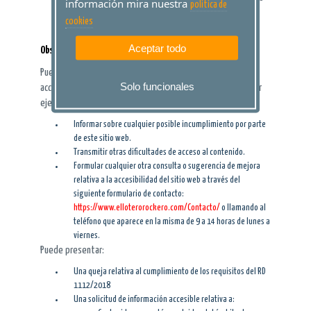
información mira nuestra
politica de
archivos ofimáticos de diferentes organismos que
cookies
deban publicarse en este sitio.
Aceptar todo
Observaciones y datos de contacto
Puede realizar comunicaciones sobre requisitos de
Solo funcionales
accesibilidad [artículo 10.2.a) del RD 1112/2018] como, por
ejemplo:
Informar sobre cualquier posible incumplimiento por parte
de este sitio web.
Transmitir otras dificultades de acceso al contenido.
Formular cualquier otra consulta o sugerencia de mejora
relativa a la accesibilidad del sitio web a través del
siguiente formulario de contacto:
https://www.elloterorockero.com/Contacto/
o llamando al
teléfono que aparece en la misma de 9 a 14 horas de lunes a
viernes.
Puede presentar:
Una queja relativa al cumplimiento de los requisitos del RD
1112/2018
Una solicitud de información accesible relativa a: