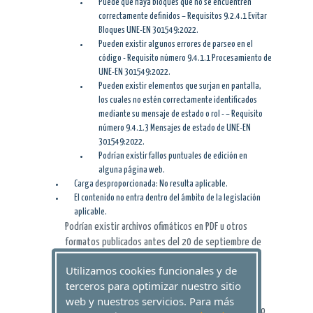
Puede que haya bloques que no se encuentren
correctamente definidos – Requisitos 9.2.4.1 Evitar
Bloques UNE-EN 301549:2022.
Pueden existir algunos errores de parseo en el
código - Requisito número 9.4.1.1 Procesamiento de
UNE-EN 301549:2022.
Pueden existir elementos que surjan en pantalla,
los cuales no estén correctamente identificados
mediante su mensaje de estado o rol - – Requisito
número 9.4.1.3 Mensajes de estado de UNE-EN
301549:2022.
Podrían existir fallos puntuales de edición en
alguna página web.
Carga desproporcionada: No resulta aplicable.
El contenido no entra dentro del ámbito de la legislación
aplicable.
Podrían existir archivos ofimáticos en PDF u otros
formatos publicados antes del 20 de septiembre de
2018 que no cumplan en su totalidad todos los
Utilizamos cookies funcionales y de
requisitos de accesibilidad.
terceros para optimizar nuestro sitio
Puede haber contenidos de terceros que no estén
web y nuestros servicios. Para más
desarrollados en esta Unidad, ni bajo su control, como