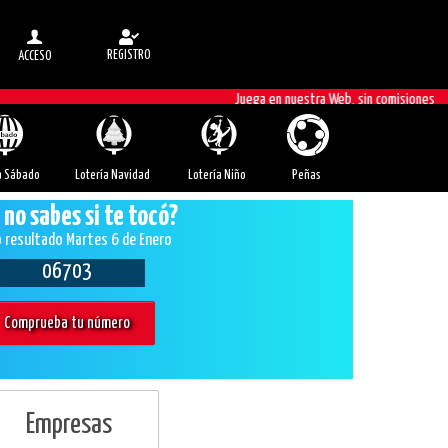
REGISTRO
ACCESO
Juega en nuestra Web, sin comisiones
a Sábado
Lotería Navidad
Lotería Niño
Peñas
 no sabes si te tocó?
 resultado Martes 6 de Enero
06703
Comprueba tu número
Empresas