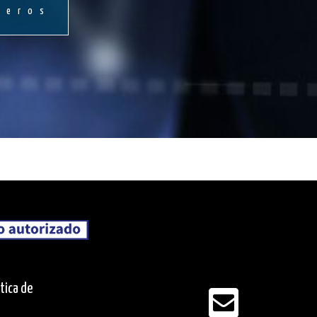
ñeros
ítica de