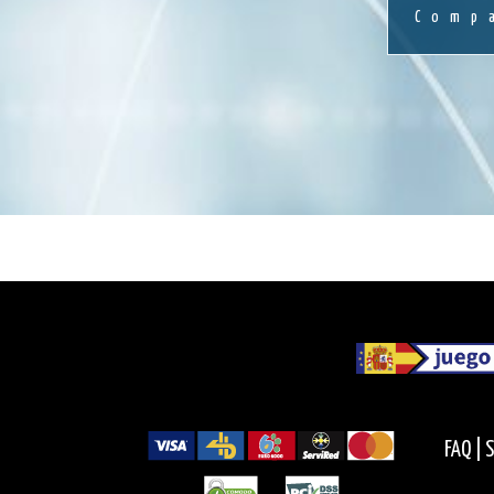
Comp
FAQ |
S