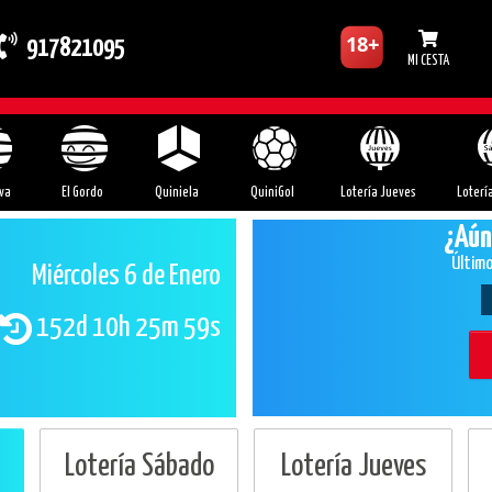
917821095
MI CESTA
va
El Gordo
Quiniela
QuiniGol
Lotería Jueves
Loterí
¿Aún
Último
Miércoles 6 de Enero
152d 10h 25m 58s
Lotería Sábado
Lotería Jueves