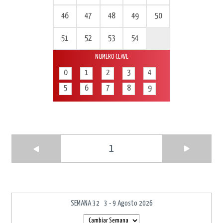
46
47
48
49
50
51
52
53
54
NUMERO CLAVE
0
1
2
3
4
5
6
7
8
9
1
SEMANA 32 3 - 9 Agosto 2026