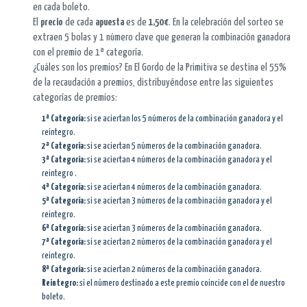
en cada boleto.
El
precio
de cada
apuesta
es de
1,50 €
. En la celebración del sorteo se
extraen 5 bolas y 1 número clave que generan la combinación ganadora
con el premio de 1ª categoría.
¿Cuáles son los premios? En El Gordo de la Primitiva se destina el 55%
de la recaudación a premios, distribuyéndose entre las siguientes
categorías de premios:
1ª Categoría:
si se aciertan los 5 números de la combinación ganadora y el
reintegro.
2ª Categoría:
si se aciertan 5 números de la combinación ganadora.
3ª Categoría:
si se aciertan 4 números de la combinación ganadora y el
reintegro .
4ª Categoría:
si se aciertan 4 números de la combinación ganadora.
5ª Categoría:
si se aciertan 3 números de la combinación ganadora y el
reintegro.
6ª Categoría:
si se aciertan 3 números de la combinación ganadora.
7ª Categoría:
si se aciertan 2 números de la combinación ganadora y el
reintegro.
8ª Categoría:
si se aciertan 2 números de la combinación ganadora.
Reintegro:
si el número destinado a este premio coincide con el de nuestro
boleto.