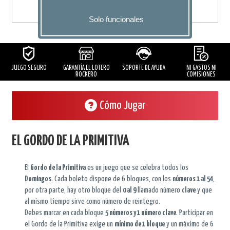
Solo funcionales
JUEGO SEGURO
GARANTÍA
EL LOTERO
SOPORTE DE AYUDA
NI GASTOS NI
ROCKERO
COMISIONES
Cómo Jugar
EL GORDO DE LA PRIMITIVA
El
Gordo de la Primitiva
es un juego que se celebra todos los
Domingos
. Cada boleto dispone de 6 bloques, con los
números 1 al 54
,
por otra parte, hay otro bloque del
0 al 9
llamado número
clave
y que
al mismo tiempo sirve como número de reintegro.
Debes marcar en cada bloque
5 números y 1 número clave
. Participar en
el Gordo de la Primitiva exige un
mínimo de 1 bloque
y un máximo de 6