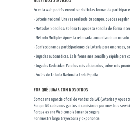
NUESTROS SERVICIOS
En esta web podrás encontrar distintas formas de participar en 
- Lotería nacional: Una vez realizada tu compra, puedes regalar
- Métodos Sencillos: Rellena tu apuesta sencilla de forma inte
- Método Múltiple: Apuesta reforzada, aumentando en un sol
- Confeccionamos participaciones de Lotería para empresas, caf
- Jugadas automáticas: Es la forma más sencilla y rápida para c
- Jugadas Reducidas: Para los más aficionados, cubre más pron
- Envíos de Lotería Nacional a toda España
POR QUÉ JUGAR CON NOSOTROS
Somos una agencia oficial de ventas de LAE (Loterías y Apuest
Porque NO cobramos gastos ni comisiones por nuestros servici
Porque es una Web completamente segura.
Por nuestra larga trayectoría y experiencia.