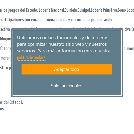
los juegos del Estado: Lotería Nacional,Quiniela,Quinigol,Lotería Primitiva,Bono Loto
 participaciones por email de forma sencilla y con una gran presentación.
ractiva con un solo clic de ratón sobre los boletos de Quinielas,Bono Loto,primitiva,
Utilizamos cookies funcionales y de terceros
o bloque tantos pronósticos como desees.
para optimizar nuestro sitio web y nuestros
eterías, asociaciones, comercios etc... Sin ningún coste (a partir de un importe mín
servicios. Para más información mira nuestra
politica de cookies
omprar jugadas aleatorias.
óstico por menos dinero
Aceptar todo
Solo funcionales
as del Estado).
os.