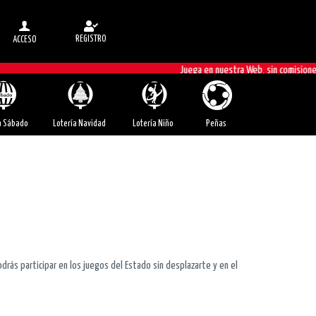
REGISTRO
ACCESO
Juega en nuestra Web, sin comisiones
a Sábado
Lotería Navidad
Lotería Niño
Peñas
rás participar en los juegos del Estado sin desplazarte y en el