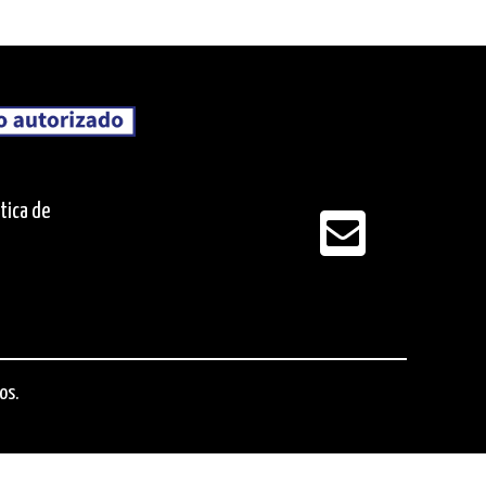
ítica de
os.