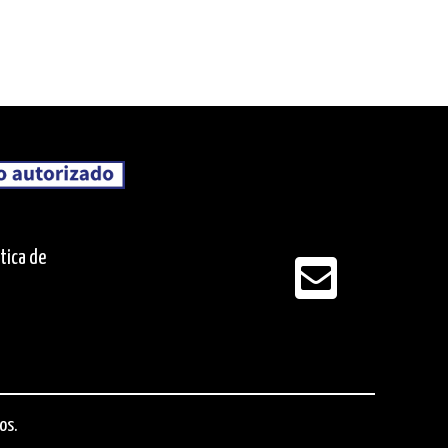
ítica de
os.