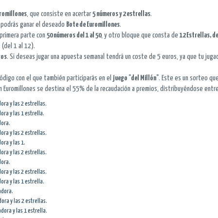
romillones
, que consiste en acertar
5 números y 2 estrellas
.
s podrás ganar el deseado
Bote de Euromillones
.
 primera parte con
50 números del 1 al 50
, y otro bloque que consta de
12 Estrellas, de 
(del 1 al 12).
ros
. Si deseas jugar una apuesta semanal tendrá un coste de 5 euros, ya que tu jug
código con el que también participarás en el
juego "del Millón"
. Este es un sorteo qu
En Euromillones se destina el 55% de la recaudación a premios, distribuyéndose entr
ra y las 2 estrellas.
ra y las 1 estrella.
dora.
ra y las 2 estrellas.
ra y las 1.
ra y las 2 estrellas.
dora.
ra y las 2 estrellas.
ra y las 1 estrella.
adora.
ra y las 2 estrellas.
ora y las 1 estrella.