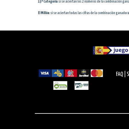
13ª Categoría:
si se aciertan los 2 números de la combinación gan
El Millón:
si se aciertan todas las cifras de la combinación ganadora
FAQ |
S