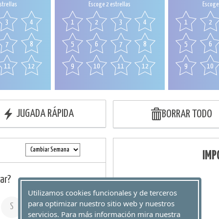
strellas
Escoge 2 estrellas
Escoge 
3
4
1
2
3
4
1
2
7
8
5
6
7
8
5
6
11
12
9
10
11
12
9
10
JUGADA RÁPIDA
BORRAR TODO
IMP
ar?
Utilizamos cookies funcionales y de terceros
para optimizar nuestro sitio web y nuestros
S
D
servicios. Para más información mira nuestra