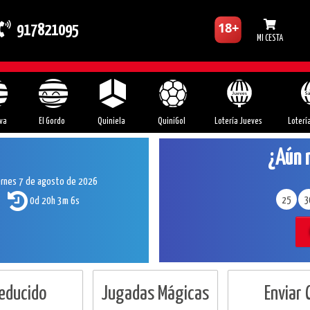
917821095
MI CESTA
va
El Gordo
Quiniela
QuiniGol
Lotería Jueves
Loterí
¿Aún 
ernes 7 de agosto de 2026
0d 20h 3m 5s
25
3
Reducido
Jugadas Mágicas
Enviar