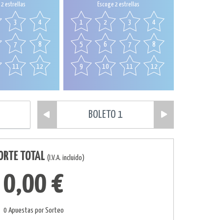
2 estrellas
Escoge 2 estrellas
3
4
1
2
3
4
7
8
5
6
7
8
11
12
9
10
11
12
BOLETO 1
ORTE TOTAL
(I.V.A. incluido)
0,00 €
0 Apuestas por Sorteo