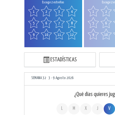
Escoge 2 estrellas
Escoge 2 e
1
2
3
4
1
2
5
6
7
8
5
6
9
10
11
12
9
10
ESTADÍSTICAS
SEMANA 32 3 - 9 Agosto 2026
¿Qué días quieres jug
L
M
X
J
V