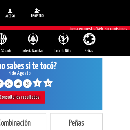
REGISTRO
ACCESO
Juega en nuestra Web, sin comisiones
a Sábado
Lotería Navidad
Lotería Niño
Peñas
no sabes si te tocó?
4 de Agosto
0
34
46
50
1
12
Consulta los resultados
 Combinación
Peñas