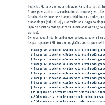
Todos los
Martes y Viernes
se celebra en París el sorteo de
Eu
Si consigues acertar esta combinación de números y estrella
Cada boleto dispone de 5 bloques divididos en 2 partes, una
primer bloque (del 1 al 50) y 2 estrellas en el segundo bloque 
El precio oficial de cada apuesta de Euromillones es de
2,50 eu
viernes).
Con cada apuesta del Euromillon que realices, se generará un 
los participantes
1 Millón de euros
. ¿Cuáles son los premios? 
1ª Categoría:
si se aciertan los 5 números de la combinación ganado
2ª Categoría:
si se aciertan los 5 números de la combinación ganado
3ª Categoría:
si se aciertan los 5 números de la combinación gana
4ª Categoría:
si se aciertan los 4 números de la combinación ganado
5ª Categoría:
si se aciertan los 4 números de la combinación ganado
6ª Categoría:
si se aciertan los 3 números de la combinación ganado
7ª Categoría:
si se aciertan los 4 números de la combinación gana
8ª Categoría:
si se aciertan los 2 números de la combinación ganado
9ª Categoría:
si se aciertan los 3 números de la combinación ganado
10ª Categoría:
si se aciertan los 3 números de la combinación gan
11ª Categoría:
si se aciertan los 1 número de la combinación ganado
12ª Categoría:
si se aciertan los 2 números de la combinación ganad