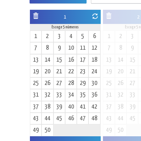
1
2
Escoge 5 números
Escoge 5 
1
2
3
4
5
6
1
2
3
7
8
9
10
11
12
7
8
9
13
14
15
16
17
18
13
14
15
19
20
21
22
23
24
19
20
21
25
26
27
28
29
30
25
26
27
31
32
33
34
35
36
31
32
33
37
38
39
40
41
42
37
38
39
43
44
45
46
47
48
43
44
45
49
50
49
50