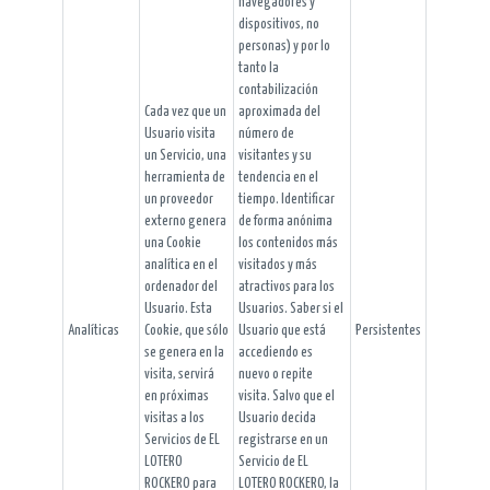
navegadores y
dispositivos, no
personas) y por lo
tanto la
contabilización
Cada vez que un
aproximada del
Usuario visita
número de
un Servicio, una
visitantes y su
herramienta de
tendencia en el
un proveedor
tiempo. Identificar
externo genera
de forma anónima
una Cookie
los contenidos más
analítica en el
visitados y más
ordenador del
atractivos para los
Usuario. Esta
Usuarios. Saber si el
Analíticas
Cookie, que sólo
Usuario que está
Persistentes
se genera en la
accediendo es
visita, servirá
nuevo o repite
en próximas
visita. Salvo que el
visitas a los
Usuario decida
Servicios de EL
registrarse en un
LOTERO
Servicio de EL
ROCKERO para
LOTERO ROCKERO, la