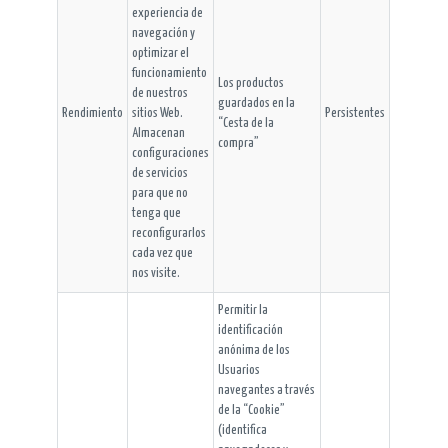
experiencia de
navegación y
optimizar el
funcionamiento
Los productos
de nuestros
guardados en la
Rendimiento
sitios Web.
Persistentes
“Cesta de la
Almacenan
compra”
configuraciones
de servicios
para que no
tenga que
reconfigurarlos
cada vez que
nos visite.
Permitir la
identificación
anónima de los
Usuarios
navegantes a través
de la “Cookie”
(identifica