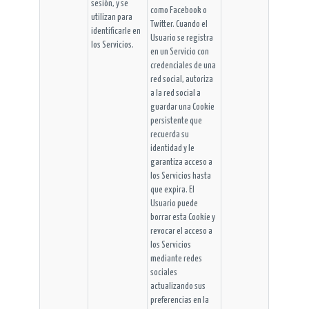
sesión, y se
como Facebook o
utilizan para
Twitter. Cuando el
identificarle en
Usuario se registra
los Servicios.
en un Servicio con
credenciales de una
red social, autoriza
a la red social a
guardar una Cookie
persistente que
recuerda su
identidad y le
garantiza acceso a
los Servicios hasta
que expira. El
Usuario puede
borrar esta Cookie y
revocar el acceso a
los Servicios
mediante redes
sociales
actualizando sus
preferencias en la