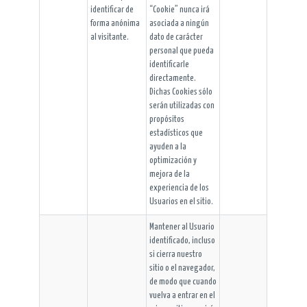
identificar de
“Cookie” nunca irá
forma anónima
asociada a ningún
al visitante.
dato de carácter
personal que pueda
identificarle
directamente.
Dichas Cookies sólo
serán utilizadas con
propósitos
estadísticos que
ayuden a la
optimización y
mejora de la
experiencia de los
Usuarios en el sitio.
Mantener al Usuario
identificado, incluso
si cierra nuestro
sitio o el navegador,
de modo que cuando
vuelva a entrar en el