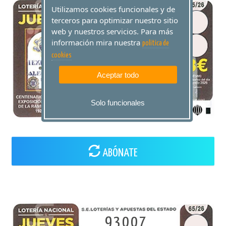
Utilizamos cookies funcionales y de
39983
terceros para optimizar nuestro sitio
web y nuestros servicios. Para más
información mira nuestra
politica de
cookies
Aceptar todo
Solo funcionales
ABÓNATE
93007