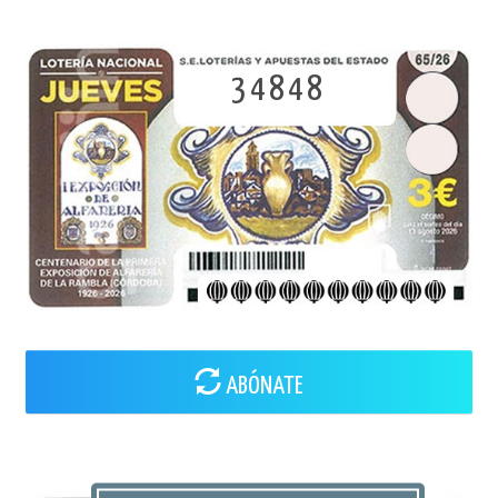
34848
ABÓNATE