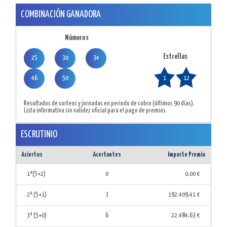
COMBINACIÓN GANADORA
Números
Estrellas
25
30
34
46
50
1
12
Resultados de sorteos y jornadas en periodo de cobro (últimos 90 días).
Lista informativa sin validez oficial para el pago de premios.
ESCRUTINIO
Aciertos
Acertantes
Importe Premio
1ª(5+2)
0
0,00 €
2ª (5+1)
3
192.409,41 €
3ª (5+0)
6
22.484,63 €